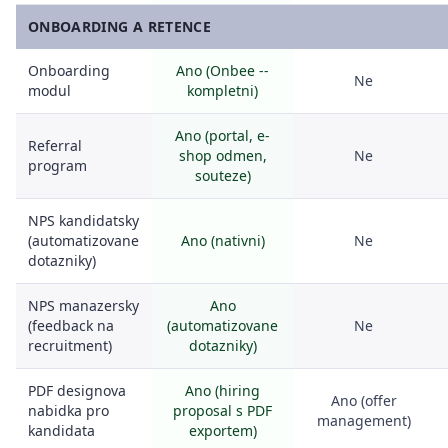
ONBOARDING A RETENCE
Onboarding
Ano (Onbee --
Ne
modul
kompletni)
Ano (portal, e-
Referral
shop odmen,
Ne
program
souteze)
NPS kandidatsky
(automatizovane
Ano (nativni)
Ne
dotazniky)
NPS manazersky
Ano
(feedback na
(automatizovane
Ne
recruitment)
dotazniky)
PDF designova
Ano (hiring
Ano (offer
nabidka pro
proposal s PDF
management)
kandidata
exportem)