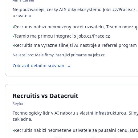
Alma Career
Nejpouzivanejsi cesky ATS diky ekosystemu Jobs.cz/Prace.cz.
uzivatelu.
Recruitis nabizi neomezeny pocet uzivatelu, Teamio omezuj
•
Teamio ma primou integraci s Jobs.cz/Prace.cz
•
Recruitis ma vyrazne silnejsi AI nastroje a referral program
•
Nejlepsi pro: Male firmy inzerujici primarne na Jobs.cz
Zobrazit detailni srovnani →
Recruitis vs Datacruit
Seyfor
Technologicky lidr v AI naboru s vlastni infrastrukturou. Sil
zakladna.
Recruitis nabizi neomezene uzivatele za pausalni cenu, Dat
•