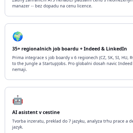
manazer -- bez dopadu na cenu licence.
🌍
35+ regionalnich job boardu + Indeed & LinkedIn
Prima integrace s job boardy v 6 regionech (CZ, SK, SI, HU, R
to the Jungle a StartupJobs. Pro globalni dosah navic Indeed 
nemaji.
🤖
AI asistent v cestine
Tvorba inzeratu, preklad do 7 jazyku, analyza trhu prace a d
jazyk.